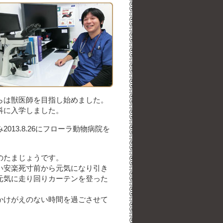
らは獣医師を目指し始めました。
科に入学しました。
13.8.26にフローラ動物病院を
のたまじょうです。
い安楽死寸前から元気になり引き
元気に走り回りカーテンを登った
かけがえのない時間を過ごさせて