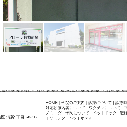
HOME
|
当院のご案内
|
診療について
|
診療
対応診療内容について
|
ワクチンについて
|
ノミ・ダニ予防について
|
ペットドック
|
避
区 清新5丁目5-8-1B
トリミング
|
ペットホテル