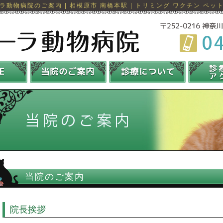
ラ動物病院のご案内 | 相模原市 南橋本駅 | トリミング ワクチン ペッ
当院のご案内
院長挨拶