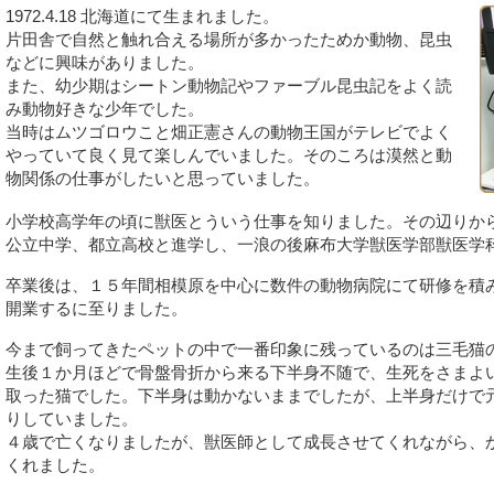
1972.4.18 北海道にて生まれました。
片田舎で自然と触れ合える場所が多かったためか動物、昆虫
などに興味がありました。
また、幼少期はシートン動物記やファーブル昆虫記をよく読
み動物好きな少年でした。
当時はムツゴロウこと畑正憲さんの動物王国がテレビでよく
やっていて良く見て楽しんでいました。そのころは漠然と動
物関係の仕事がしたいと思っていました。
小学校高学年の頃に獣医とういう仕事を知りました。その辺りか
公立中学、都立高校と進学し、一浪の後麻布大学獣医学部獣医学
卒業後は、１５年間相模原を中心に数件の動物病院にて研修を積み20
開業するに至りました。
今まで飼ってきたペットの中で一番印象に残っているのは三毛猫
生後１か月ほどで骨盤骨折から来る下半身不随で、生死をさまよ
取った猫でした。下半身は動かないままでしたが、上半身だけで
りしていました。
４歳で亡くなりましたが、獣医師として成長させてくれながら、
くれました。