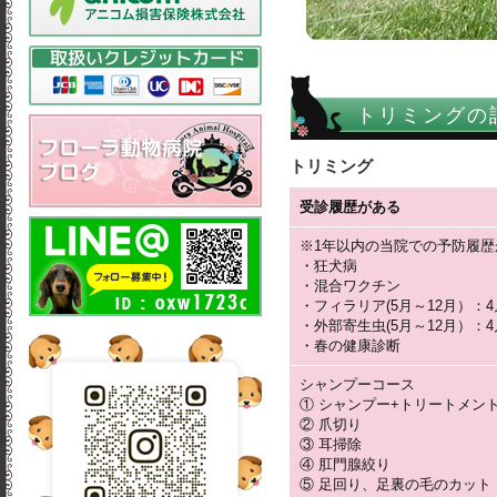
トリミングの
トリミング
受診履歴がある
※1年以内の当院での予防履
・狂犬病
・混合ワクチン
・フィラリア(5月～12月）：
・外部寄生虫(5月～12月）：
・春の健康診断
シャンプーコース
① シャンプー+トリートメン
② 爪切り
③ 耳掃除
④ 肛門腺絞り
⑤ 足回り、足裏の毛のカット